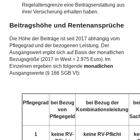
Regelaltersgrenze eine Beitragserstattung aus
ihrer Versicherung erhalten haben.
Beitragshöhe und Rentenansprüche
Die Höhe der Beiträge ist seit 2017 abhängig vom
Pflegegrad und der bezogenen Leistung. Der
Ausgangswert ergibt sich auf Basis der monatlichen
Bezugsgröße (2017 in West = 2.975 Euro). Im
Einzelnen ergeben sich folgende
monatlichen
Ausgangswerte (§ 166 SGB VI):
Pflegegrad
bei Bezug
bei Bezug der
be
von
Kombinationsleistung
Pflegegeld
Sach
1
keine RV-
keine RV-Pflicht
ke