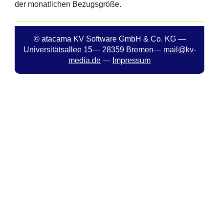
der monatlichen Bezugsgröße.
© atacama KV Software GmbH & Co. KG —
Universitätsallee 15— 28359 Bremen—
mail@kv-
media.de
—
Impressum